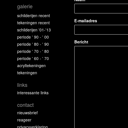
galerie
schilderijen recent
E-mailadres
tekeningen recent
schilderijen '01-'13
periode ' 90 - ' 00
Bericht
periode ' 80 - ' 90
periode ' 70 - ' 80
periode ' 60 - ' 70
acryltekeningen
tekeningen
links
interessante links
contact
nieuwsbrief
reageer
privacyverklaring