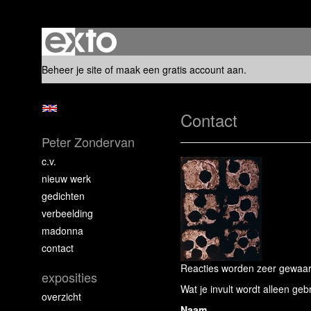
Beheer je site
of
maak een gratis account aan
.
Contact
Peter Zondervan
c.v.
nieuw werk
gedichten
verbeelding
madonna
contact
Reacties worden zeer gewaard
exposities
Wat je invult wordt alleen geb
overzicht
Naam